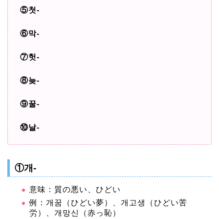
⑤첫-
⑥막-
⑦헛-
⑧늦-
⑨꿀-
⑩날-
①개-
意味：質の悪い、ひどい
例：개꿈（ひどい夢）、개고생（ひどい苦
労）、개망신（赤っ恥）