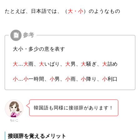
たとえば、日本語では、（
大・小
）のようなもの
大小・多少の意を表す
大
…
大
雨、
大
いばり、
大
男、
大
騒ぎ、
大
詰め
小
…
小
一時間、
小
男、
小
雨、
小
降り、
小
利口
韓国語も同様に接頭辞があります！
ちいこ
接頭辞を覚えるメリット