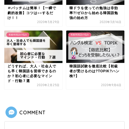
ㄹパッチムは簡単！【一瞬で
韓ドラを使っての勉強は非効
劇的改善】コツは○○するだ
率?!ゼロから始める韓国語勉
け！！
強の始め方
2020年3月29日
2020年3月16日
初級韓国語の悩み
初級韓国語の悩み
どうすれば、大人・社会人で
韓国語試験を徹底比較【初級
も早く韓国語を習得できるの
者が受けるのは?TOPIK?ハン
か？初心者に必要なマイン
検?】
ド・行動７選
2020年2月25日
2020年9月6日
COMMENT