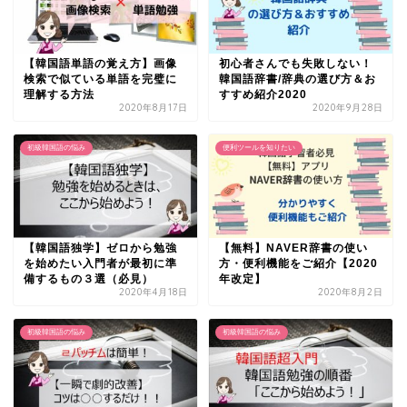
【韓国語単語の覚え方】画像
初心者さんでも失敗しない！
検索で似ている単語を完璧に
韓国語辞書/辞典の選び方＆お
理解する方法
すすめ紹介2020
2020年8月17日
2020年9月28日
初級韓国語の悩み
便利ツールを知りたい
【韓国語独学】ゼロから勉強
【無料】NAVER辞書の使い
を始めたい入門者が最初に準
方・便利機能をご紹介【2020
備するもの３選（必見）
年改定】
2020年4月18日
2020年8月2日
初級韓国語の悩み
初級韓国語の悩み