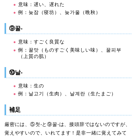
意味：遅い、遅れた
例：늦잠（寝坊）、늦가울（晩秋）
⑨꿀-
意味：すごく良質な
例：꿀맛（ものすごく美味しい味）、꿀피부
（上質の肌）
⑩날-
意味：生の
例：날고기（生肉）、날계란（生たまご）
補足
厳密には、⑤첫-と⑨꿀-は、接頭辞ではないのですが、
覚えやすいので、いれてます！是非一緒に覚えてみて