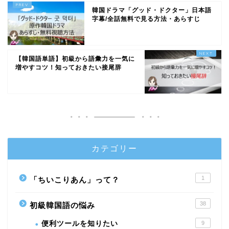
韓国ドラマ「グッド・ドクター」日本語
字幕/全話無料で見る方法・あらすじ
【韓国語単語】初級から語彙力を一気に
増やすコツ！知っておきたい接尾辞
カテゴリー
1
「ちいこりあん」って？
38
初級韓国語の悩み
便利ツールを知りたい
9