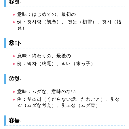
⑤첫-
意味：はじめての、最初の
例：첫사랑（初恋）、 첫눈（初雪）、첫차（始
発）
⑥막-
意味：終わりの、最後の
例：막차（終電）、막내（末っ子）
⑦헛-
意味：ムダな、意味のない
例：헛소리（くだらない話、たわごと）、헛생
각（ムダな考え）、헛고생（ムダ骨）
⑧늦-