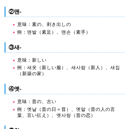
②맨-
意味：素の、剥き出しの
例：맨발（素足）、맨손（素手）
③새-
意味：新しい
例：새옷（新しい服）、새사람（新人）、새집
（新築の家）
④옛-
意味：昔の、古い
例：옛날（昔の日＝昔）、옛말（昔の人の言
葉、言い伝え）、옛사랑（昔の恋）