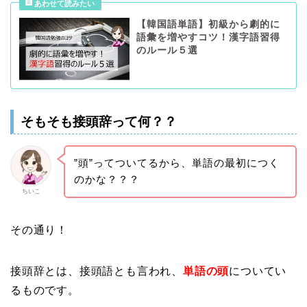
【韓国語単語】初級から劇的に
語彙を増やすコツ！漢字語習得
のルール５選
そもそも接頭辞って何？？
”頭”ってついてるから、単語の最初につく
のかな？？？
ちいこ
その通り！
接頭辞とは、接頭語とも言われ、
単語の頭
についてい
るものです。