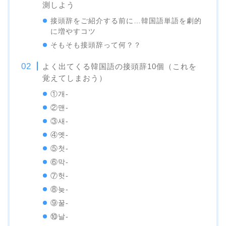
測しよう
接頭辞をご紹介する前に…韓国語単語を劇的
に増やすコツ
そもそも接頭辞って何？？
よく出てくる韓国語の接頭辞10個（これを
覚えてしまおう）
①개-
②맨-
③새-
④옛-
⑤첫-
⑥막-
⑦헛-
⑧늦-
⑨꿀-
⑩날-