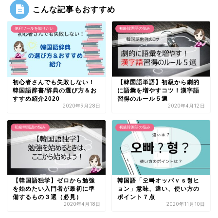
こんな記事もおすすめ
便利ツールを知りたい
初級韓国語の悩み
初心者さんでも失敗しない！
【韓国語単語】初級から劇的
韓国語辞書/辞典の選び方＆お
に語彙を増やすコツ！漢字語
すすめ紹介2020
習得のルール５選
2020年9月28日
2020年4月12日
初級韓国語の悩み
初級韓国語の悩み
【韓国語独学】ゼロから勉強
韓国語「오빠オッパｖｓ형ヒ
を始めたい入門者が最初に準
ョン」意味、違い、使い方の
備するもの３選（必見）
ポイント７点
2020年4月18日
2020年11月10日