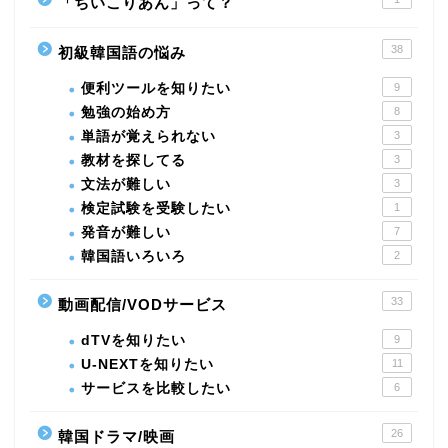
「ちいこりあん」って？
38
初級韓国語の悩み
便利ツールを知りたい
9
勉強の始め方
8
単語が覚えられない
3
教材を探してる
3
文法が難しい
3
検定試験を受験したい
1
発音が難しい
7
韓国語いろいろ
2
33
動画配信/VODサービス
dTVを知りたい
9
U-NEXTを知りたい
11
サービスを比較したい
6
26
韓国ドラマ/映画