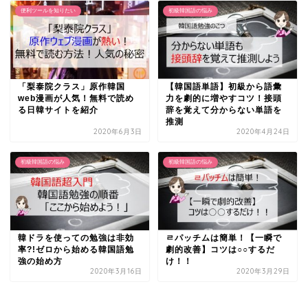
便利ツールを知りたい
初級韓国語の悩み
「梨泰院クラス」原作韓国
【韓国語単語】初級から語彙
web漫画が人気！無料で読め
力を劇的に増やすコツ！接頭
る日韓サイトを紹介
辞を覚えて分からない単語を
推測
2020年6月3日
2020年4月24日
初級韓国語の悩み
初級韓国語の悩み
韓ドラを使っての勉強は非効
ㄹパッチムは簡単！【一瞬で
率?!ゼロから始める韓国語勉
劇的改善】コツは○○するだ
強の始め方
け！！
2020年3月16日
2020年3月29日