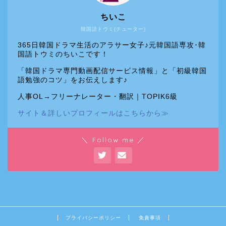
ちいこ
韓国語トウミ(チューター)
365日韓国ドラマ生活のアラサー女子♪元韓国語専攻･韓
国語トウミのちいこです！
「韓国ドラマ専門動画配信サービス情報」と「初級韓国
語勉強のコツ」をお伝えします♪
人事OL→フリーナレーター・翻訳｜TOPIK6級
サイト＆詳しいプロフィールはこちらから≫
＼ Follow me ／
プライバシーポリシー
免責事項