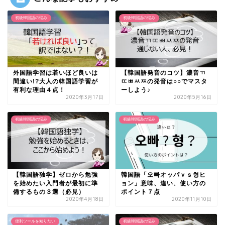
初級韓国語の悩み
初級韓国語の悩み
外国語学習は若いほど良いは
【韓国語発音のコツ】濃音ㄲ
間違い!?大人の韓国語学習が
ㄸㅃㅆㅉの発音は○○でマスタ
有利な理由４点！
ーしよう♪
2020年3月17日
2020年5月16日
初級韓国語の悩み
初級韓国語の悩み
【韓国語独学】ゼロから勉強
韓国語「오빠オッパｖｓ형ヒ
を始めたい入門者が最初に準
ョン」意味、違い、使い方の
備するもの３選（必見）
ポイント７点
2020年4月18日
2020年11月10日
便利ツールを知りたい
初級韓国語の悩み