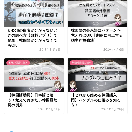
K-popの曲名が分からないと
韓国語の外来語はパターンを
きの調べ方【無料アプリ】で
覚えればOK【劇的に向上する
簡単！韓国語が分からなくて
効率的勉強法】
もOK
2019年11月6日
2020年4月6日
初級韓国語の悩み
初級韓国語の悩み
【韓国語助詞】日本語と違
【ゼロから始める韓国語入
う！覚えておきたい韓国語助
門】ハングルの仕組みを知ろ
詞の例外
う！
2020年4月26日
2020年2月28日